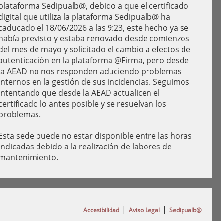
plataforma Sedipualb@, debido a que el certificado
digital que utiliza la plataforma Sedipualb@ ha
caducado el 18/06/2026 a las 9:23, este hecho ya se
había previsto y estaba renovado desde comienzos
del mes de mayo y solicitado el cambio a efectos de
autenticación en la plataforma @Firma, pero desde
la AEAD no nos responden aduciendo problemas
internos en la gestión de sus incidencias. Seguimos
intentando que desde la AEAD actualicen el
certificado lo antes posible y se resuelvan los
problemas.
Esta sede puede no estar disponible entre las horas
indicadas debido a la realización de labores de
mantenimiento.
|
|
Accesibilidad
Aviso Legal
Sedipualb@